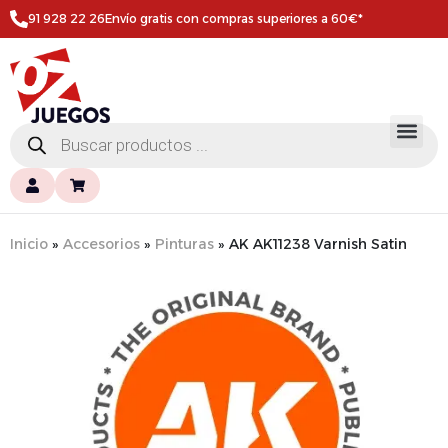
91 928 22 26
Envío gratis con compras superiores a 60€*
Inicio
»
Accesorios
»
Pinturas
»
AK AK11238 Varnish Satin