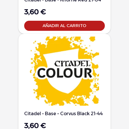
3,60
€
AÑADIR AL CARRITO
Citadel – Base – Corvus Black 21-44
3,60
€