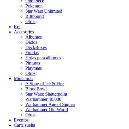
One Piece
Pokemon
Star Wars Unlimited
Riftbound
Otros
Rol
Accesorios
Álbumes
Dados
DeckBoxes
Fundas
Hojas para álbumes
Pinturas
Playmats
Otros
Miniaturas
A Song of Ice & Fire
BloodBowl
Star Wars: Shatterpoint
Warhammer 40.000
Warhammer Age of Sigmar
Warhammer Old World
Otros
Eventos
Carta suelta