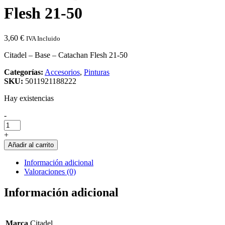
Flesh 21-50
3,60
€
IVA Incluido
Citadel – Base – Catachan Flesh 21-50
Categorías:
Accesorios
,
Pinturas
SKU:
5011921188222
Hay existencias
Cantidad
-
de
Citadel
+
-
Añadir al carrito
Base
-
Información adicional
Catachan
Valoraciones (0)
Flesh
21-
Información adicional
50
Marca
Citadel