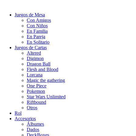
Juegos de Mesa
Con Amigos
Con Niños
En Familia
En Pareja
En Solitario
Juegos de Cartas
Altered
Digimon
Dragon Ball
Flesh and Blood
Lorcana
Magic the gathering
One Piece
Pokemon
Star Wars Unlimited
Riftbound
Otros
Rol
Accesorios
Álbumes
Dados
DeckBoxes