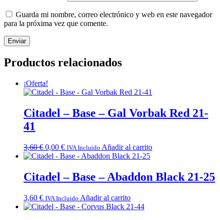
Guarda mi nombre, correo electrónico y web en este navegador
para la próxima vez que comente.
Productos relacionados
¡Oferta!
Citadel – Base – Gal Vorbak Red 21-
41
El
El
3,60
€
0,00
€
Añadir al carrito
IVA Incluido
precio
precio
original
actual
era:
es:
Citadel – Base – Abaddon Black 21-25
3,60 €.
0,00 €.
3,60
€
Añadir al carrito
IVA Incluido