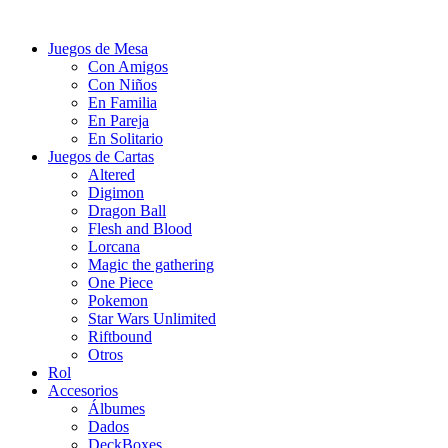
Juegos de Mesa
Con Amigos
Con Niños
En Familia
En Pareja
En Solitario
Juegos de Cartas
Altered
Digimon
Dragon Ball
Flesh and Blood
Lorcana
Magic the gathering
One Piece
Pokemon
Star Wars Unlimited
Riftbound
Otros
Rol
Accesorios
Álbumes
Dados
DeckBoxes