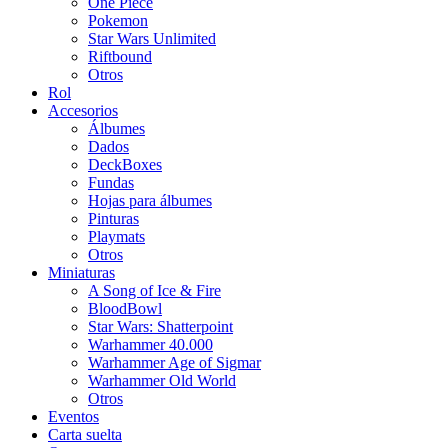
One Piece
Pokemon
Star Wars Unlimited
Riftbound
Otros
Rol
Accesorios
Álbumes
Dados
DeckBoxes
Fundas
Hojas para álbumes
Pinturas
Playmats
Otros
Miniaturas
A Song of Ice & Fire
BloodBowl
Star Wars: Shatterpoint
Warhammer 40.000
Warhammer Age of Sigmar
Warhammer Old World
Otros
Eventos
Carta suelta