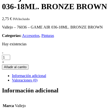
036-18ML. BRONZE BROWN
2,75
€
IVA Incluido
Vallejo – 76036 – GAME AIR 036-18ML. BRONZE BROWN
Categorías:
Accesorios
,
Pinturas
Hay existencias
Cantidad
-
de
Vallejo
+
-
Añadir al carrito
76036
-
Información adicional
GAME
Valoraciones (0)
AIR
036-
Información adicional
18ML.
BRONZE
BROWN
Marca
Vallejo