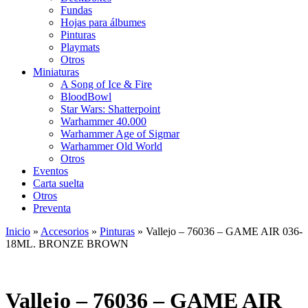
Fundas
Hojas para álbumes
Pinturas
Playmats
Otros
Miniaturas
A Song of Ice & Fire
BloodBowl
Star Wars: Shatterpoint
Warhammer 40.000
Warhammer Age of Sigmar
Warhammer Old World
Otros
Eventos
Carta suelta
Otros
Preventa
Inicio
»
Accesorios
»
Pinturas
»
Vallejo – 76036 – GAME AIR 036-
18ML. BRONZE BROWN
Vallejo – 76036 – GAME AIR