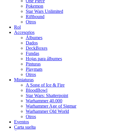
One Piece
Pokemon
Star Wars Unlimited
Riftbound
Otros
Rol
Accesorios
Álbumes
Dados
DeckBoxes
Fundas
Hojas para álbumes
Pinturas
Playmats
Otros
Miniaturas
A Song of Ice & Fire
BloodBowl
Star Wars: Shatterpoint
Warhammer 40.000
Warhammer Age of Sigmar
Warhammer Old World
Otros
Eventos
Carta suelta