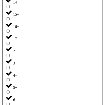
14+
15+
16+
17+
2+
3+
4+
5+
6+