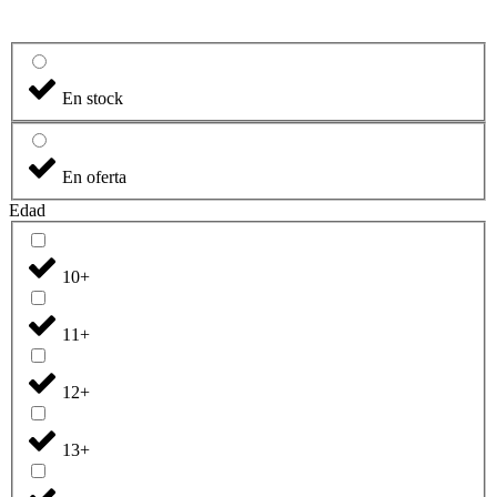
En stock
En oferta
Edad
10+
11+
12+
13+