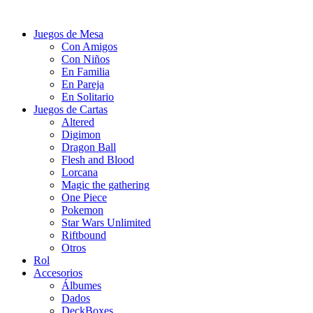
Juegos de Mesa
Con Amigos
Con Niños
En Familia
En Pareja
En Solitario
Juegos de Cartas
Altered
Digimon
Dragon Ball
Flesh and Blood
Lorcana
Magic the gathering
One Piece
Pokemon
Star Wars Unlimited
Riftbound
Otros
Rol
Accesorios
Álbumes
Dados
DeckBoxes