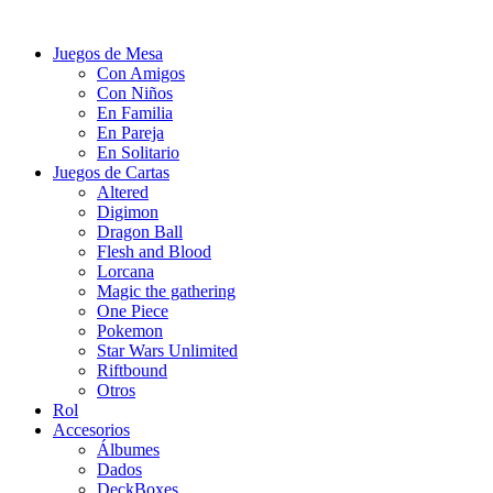
Juegos de Mesa
Con Amigos
Con Niños
En Familia
En Pareja
En Solitario
Juegos de Cartas
Altered
Digimon
Dragon Ball
Flesh and Blood
Lorcana
Magic the gathering
One Piece
Pokemon
Star Wars Unlimited
Riftbound
Otros
Rol
Accesorios
Álbumes
Dados
DeckBoxes