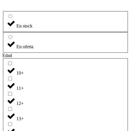
En stock
En oferta
Edad
10+
11+
12+
13+