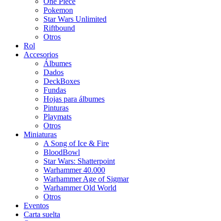
One Piece
Pokemon
Star Wars Unlimited
Riftbound
Otros
Rol
Accesorios
Álbumes
Dados
DeckBoxes
Fundas
Hojas para álbumes
Pinturas
Playmats
Otros
Miniaturas
A Song of Ice & Fire
BloodBowl
Star Wars: Shatterpoint
Warhammer 40.000
Warhammer Age of Sigmar
Warhammer Old World
Otros
Eventos
Carta suelta