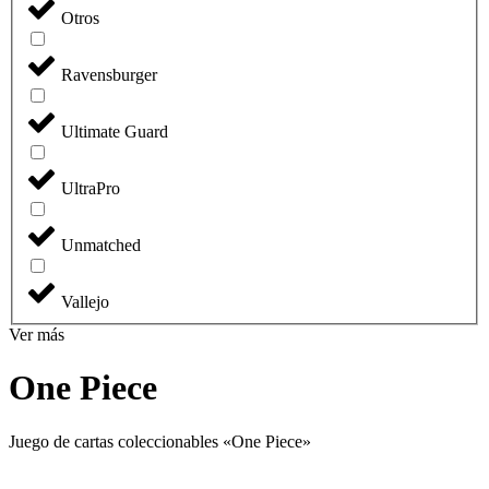
Otros
Ravensburger
Ultimate Guard
UltraPro
Unmatched
Vallejo
Ver más
One Piece
Juego de cartas coleccionables «One Piece»