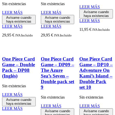
Sin existencias
Sin existencias
LEER MÁS
Avísame cuando
LEER MÁS
LEER MÁS
haya existencias
Avísame cuando
Avísame cuando
LEER MÁS
haya existencias
haya existencias
LEER MÁS
LEER MÁS
11,95
€
IVA Incluido
29,95
€
29,95
€
IVA Incluido
IVA Incluido
One Piece Card
One Piece Card
One Piece Card
Game – Double
Game – DP09 –
Game – DP10 –
Pack – DP08
The Azure
Adventure On
(Inglés)
Sea’s Seven –
Kami’s Island –
Double pack set
Double Pack
Sin existencias
9
set 10
LEER MÁS
Sin existencias
Sin existencias
Avísame cuando
haya existencias
LEER MÁS
LEER MÁS
LEER MÁS
Avísame cuando
Avísame cuando
haya existencias
haya existencias