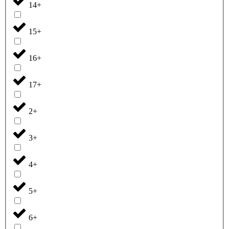
14+
15+
16+
17+
2+
3+
4+
5+
6+