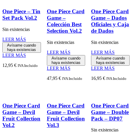
One Piece – Tin
One Piece Card
One Piece Card
Set Pack Vol.2
Game –
Game – Dados
Colección Best
Oficiales y Caja
Sin existencias
Selection Vol.2
de Dados
LEER MÁS
Sin existencias
Sin existencias
Avísame cuando
haya existencias
LEER MÁS
LEER MÁS
LEER MÁS
Avísame cuando
Avísame cuando
haya existencias
haya existencias
12,95
€
IVA Incluido
LEER MÁS
LEER MÁS
47,95
€
16,95
€
IVA Incluido
IVA Incluido
One Piece Card
One Piece Card
One Piece Card
Game – Devil
Game – Devil
Game – Double
Fruit Collection
Fruit Collection
Pack – DP07
Vol.2
Vol.3
Sin existencias