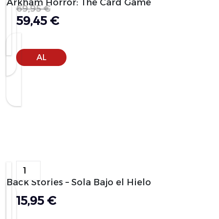
Arkham Horror: The Card Game
69,95
€
59,45
€
AÑADIR
AL
CARRITO
Alternative:
Back Stories – Sola Bajo el Hielo
15,95
€