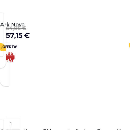
Ark Nova
64,95
€
57,15
€
¡OFERTA!
LEER
MÁS
Alternative: