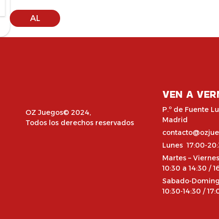
AÑADIR
AL
CARRITO
VEN A VER
P.º de Fuente Lu
OZ Juegos© 2024,
Madrid
Todos los derechos reservados
contacto@ozju
Lunes 17:00-20
Martes – Vierne
10:30 a 14:30 / 1
Sabado-Domin
10:30-14:30 / 17