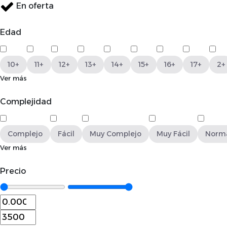
En oferta
Edad
10+
11+
12+
13+
14+
15+
16+
17+
2+
Ver más
Complejidad
Complejo
Fácil
Muy Complejo
Muy Fácil
Norm
Ver más
Precio