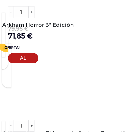
Alternative:
-
+
Arkham Horror 3ª Edición
79,95
€
71,85
€
¡OFERTA!
AÑADIR
AL
CARRITO
Alternative:
-
+