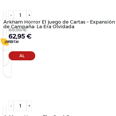
Alternative:
-
+
Arkham Horror El juego de Cartas – Expansión
de Campaña: La Era Olvidada
69,95
€
62,95
€
¡OFERTA!
AÑADIR
AL
CARRITO
Alternative:
-
+