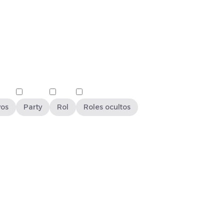
vos
Party
Rol
Roles ocultos