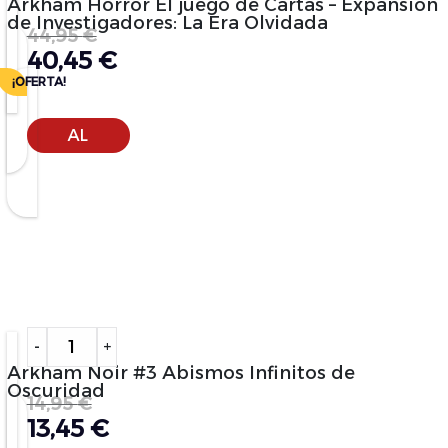
Arkham Horror El juego de Cartas – Expansión
de Investigadores: La Era Olvidada
44,95
€
40,45
€
¡OFERTA!
AÑADIR
AL
CARRITO
Alternative:
-
+
Arkham Noir #3 Abismos Infinitos de
Oscuridad
14,95
€
13,45
€