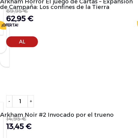
Arkham Horror El juego de Cartas – Expansión
de Campaña: Los confines de la Tierra
69,95
€
62,95
€
¡OFERTA!
AÑADIR
AL
CARRITO
Alternative:
-
+
Arkham Noir #2 Invocado por el trueno
14,95
€
13,45
€