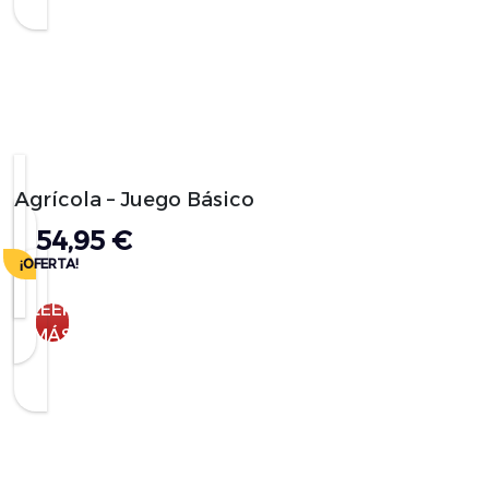
Agrícola – Juego Básico
54,95
€
¡OFERTA!
LEER
MÁS