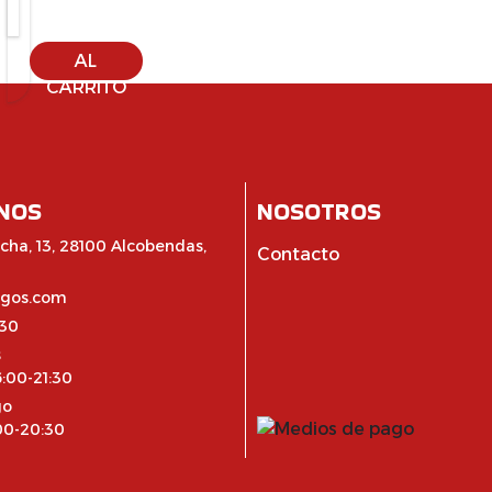
AÑADIR
AL
CARRITO
NOS
NOSOTROS
cha, 13, 28100 Alcobendas,
Contacto
egos.com
:30
s
6:00-21:30
go
:00-20:30