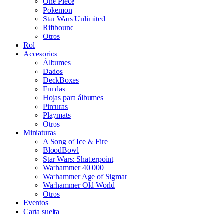
One Piece
Pokemon
Star Wars Unlimited
Riftbound
Otros
Rol
Accesorios
Álbumes
Dados
DeckBoxes
Fundas
Hojas para álbumes
Pinturas
Playmats
Otros
Miniaturas
A Song of Ice & Fire
BloodBowl
Star Wars: Shatterpoint
Warhammer 40.000
Warhammer Age of Sigmar
Warhammer Old World
Otros
Eventos
Carta suelta