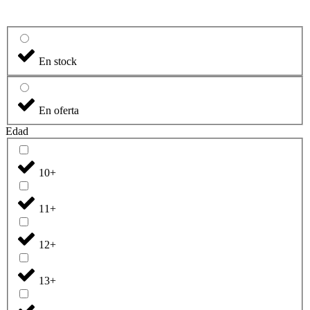
En stock
En oferta
Edad
10+
11+
12+
13+