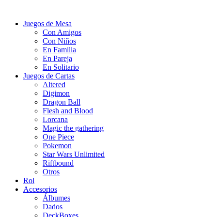
Juegos de Mesa
Con Amigos
Con Niños
En Familia
En Pareja
En Solitario
Juegos de Cartas
Altered
Digimon
Dragon Ball
Flesh and Blood
Lorcana
Magic the gathering
One Piece
Pokemon
Star Wars Unlimited
Riftbound
Otros
Rol
Accesorios
Álbumes
Dados
DeckBoxes