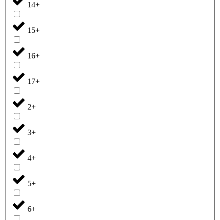
14+
15+
16+
17+
2+
3+
4+
5+
6+