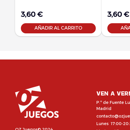
3,60
€
3,60
€
AÑADIR AL CARRITO
AÑA
VEN A VER
P.º de Fuente Lu
Madrid
contacto@ozju
Lunes 17:00-20
OZ Juegos© 2024,