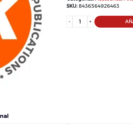
SKU:
8436564926463
Alternative:
-
+
AÑ
nal