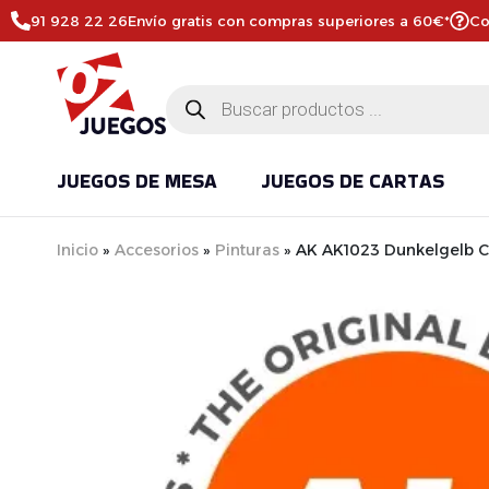
91 928 22 26
Envío gratis con compras superiores a 60€*
Co
JUEGOS DE MESA
JUEGOS DE CARTAS
Inicio
»
Accesorios
»
Pinturas
»
AK AK1023 Dunkelgelb C