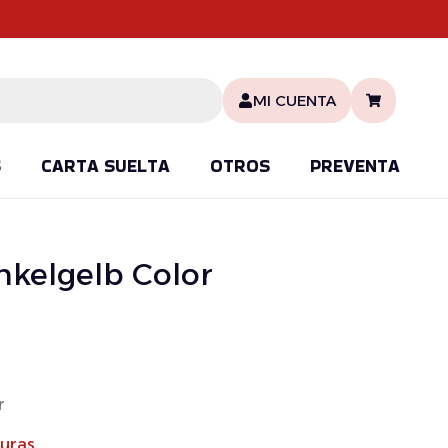
MI CUENTA
S
CARTA SUELTA
OTROS
PREVENTA
kelgelb Color
r
turas