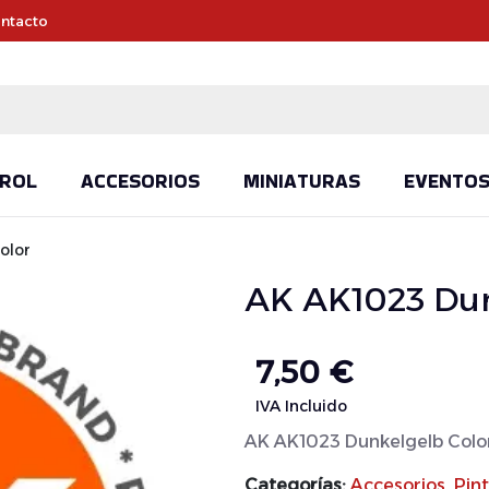
ntacto
ROL
ACCESORIOS
MINIATURAS
EVENTO
olor
AK AK1023 Dun
7,50
€
IVA Incluido
AK AK1023 Dunkelgelb Colo
Categorías:
Accesorios
,
Pin