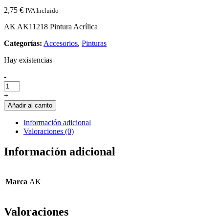
2,75
€
IVA Incluido
AK AK11218 Pintura Acrílica
Categorías:
Accesorios
,
Pinturas
Hay existencias
Cantidad
-
de
AK
+
AK11218
Añadir al carrito
Pintura
Acrílica
Información adicional
Valoraciones (0)
Información adicional
Marca
AK
Valoraciones