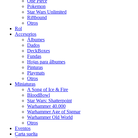
One Piece
Pokemon
Star Wars Unlimited
Riftbound
Otros
Rol
Accesorios
Álbumes
Dados
DeckBoxes
Fundas
Hojas para álbumes
Pinturas
Playmats
Otros
Miniaturas
A Song of Ice & Fire
BloodBowl
Star Wars: Shatterpoint
Warhammer 40.000
Warhammer Age of Sigmar
Warhammer Old World
Otros
Eventos
Carta suelta