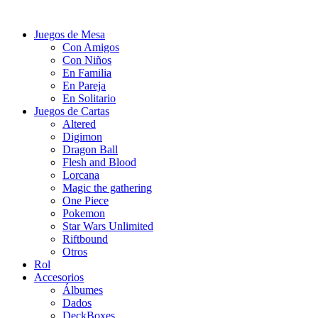
Juegos de Mesa
Con Amigos
Con Niños
En Familia
En Pareja
En Solitario
Juegos de Cartas
Altered
Digimon
Dragon Ball
Flesh and Blood
Lorcana
Magic the gathering
One Piece
Pokemon
Star Wars Unlimited
Riftbound
Otros
Rol
Accesorios
Álbumes
Dados
DeckBoxes