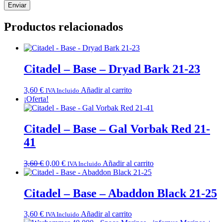
Productos relacionados
Citadel – Base – Dryad Bark 21-23
3,60
€
Añadir al carrito
IVA Incluido
¡Oferta!
Citadel – Base – Gal Vorbak Red 21-
41
El
El
3,60
€
0,00
€
Añadir al carrito
IVA Incluido
precio
precio
original
actual
era:
es:
Citadel – Base – Abaddon Black 21-25
3,60 €.
0,00 €.
3,60
€
Añadir al carrito
IVA Incluido