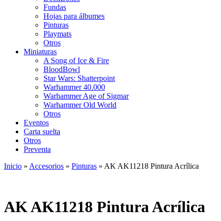
Fundas
Hojas para álbumes
Pinturas
Playmats
Otros
Miniaturas
A Song of Ice & Fire
BloodBowl
Star Wars: Shatterpoint
Warhammer 40.000
Warhammer Age of Sigmar
Warhammer Old World
Otros
Eventos
Carta suelta
Otros
Preventa
Inicio
»
Accesorios
»
Pinturas
»
AK AK11218 Pintura Acrílica
AK AK11218 Pintura Acrílica