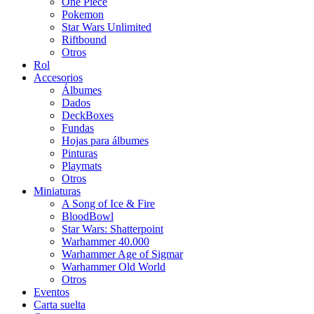
One Piece
Pokemon
Star Wars Unlimited
Riftbound
Otros
Rol
Accesorios
Álbumes
Dados
DeckBoxes
Fundas
Hojas para álbumes
Pinturas
Playmats
Otros
Miniaturas
A Song of Ice & Fire
BloodBowl
Star Wars: Shatterpoint
Warhammer 40.000
Warhammer Age of Sigmar
Warhammer Old World
Otros
Eventos
Carta suelta