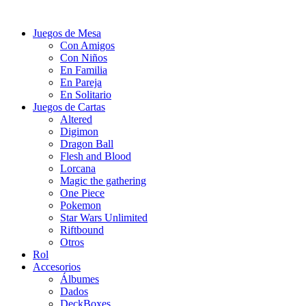
Juegos de Mesa
Con Amigos
Con Niños
En Familia
En Pareja
En Solitario
Juegos de Cartas
Altered
Digimon
Dragon Ball
Flesh and Blood
Lorcana
Magic the gathering
One Piece
Pokemon
Star Wars Unlimited
Riftbound
Otros
Rol
Accesorios
Álbumes
Dados
DeckBoxes