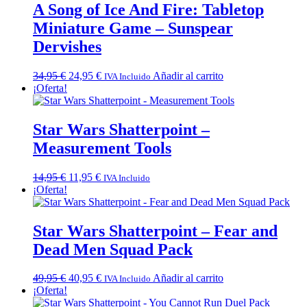
A Song of Ice And Fire: Tabletop
Miniature Game – Sunspear
Dervishes
El
El
34,95
€
24,95
€
Añadir al carrito
IVA Incluido
precio
precio
¡Oferta!
original
actual
era:
es:
34,95 €.
24,95 €.
Star Wars Shatterpoint –
Measurement Tools
El
El
14,95
€
11,95
€
IVA Incluido
precio
precio
¡Oferta!
original
actual
era:
es:
14,95 €.
11,95 €.
Star Wars Shatterpoint – Fear and
Dead Men Squad Pack
El
El
49,95
€
40,95
€
Añadir al carrito
IVA Incluido
precio
precio
¡Oferta!
original
actual