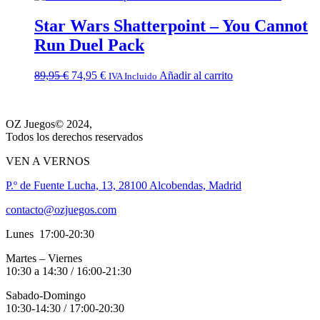
era:
es:
49,95 €.
40,95 €.
Star Wars Shatterpoint – You Cannot
Run Duel Pack
El
El
89,95
€
74,95
€
Añadir al carrito
IVA Incluido
precio
precio
original
actual
era:
es:
OZ Juegos© 2024,
89,95 €.
74,95 €.
Todos los derechos reservados
VEN A VERNOS
P.º de Fuente Lucha, 13, 28100 Alcobendas, Madrid
contacto@ozjuegos.com
Lunes 17:00-20:30
Martes – Viernes
10:30 a 14:30 / 16:00-21:30
Sabado-Domingo
10:30-14:30 / 17:00-20:30