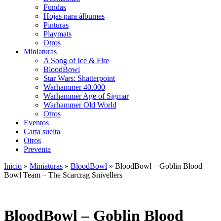
Fundas
Hojas para álbumes
Pinturas
Playmats
Otros
Miniaturas
A Song of Ice & Fire
BloodBowl
Star Wars: Shatterpoint
Warhammer 40.000
Warhammer Age of Sigmar
Warhammer Old World
Otros
Eventos
Carta suelta
Otros
Preventa
Inicio
»
Miniaturas
»
BloodBowl
»
BloodBowl – Goblin Blood
Bowl Team – The Scarcrag Snivellers
BloodBowl – Goblin Blood