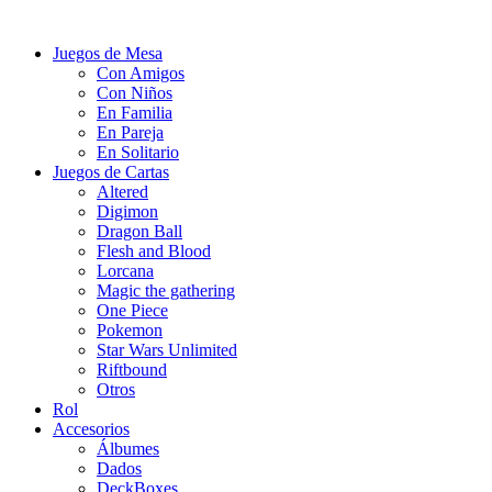
Juegos de Mesa
Con Amigos
Con Niños
En Familia
En Pareja
En Solitario
Juegos de Cartas
Altered
Digimon
Dragon Ball
Flesh and Blood
Lorcana
Magic the gathering
One Piece
Pokemon
Star Wars Unlimited
Riftbound
Otros
Rol
Accesorios
Álbumes
Dados
DeckBoxes