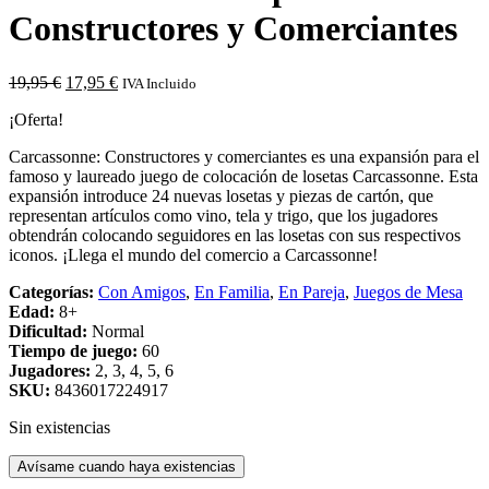
Constructores y Comerciantes
El
El
19,95
€
17,95
€
IVA Incluido
precio
precio
¡Oferta!
original
actual
era:
es:
Carcassonne: Constructores y comerciantes es una expansión para el
19,95 €.
17,95 €.
famoso y laureado juego de colocación de losetas Carcassonne. Esta
expansión introduce 24 nuevas losetas y piezas de cartón, que
representan artículos como vino, tela y trigo, que los jugadores
obtendrán colocando seguidores en las losetas con sus respectivos
iconos. ¡Llega el mundo del comercio a Carcassonne!
Categorías:
Con Amigos
,
En Familia
,
En Pareja
,
Juegos de Mesa
Edad:
8+
Dificultad:
Normal
Tiempo de juego:
60
Jugadores:
2, 3, 4, 5, 6
SKU:
8436017224917
Sin existencias
Avísame cuando haya existencias