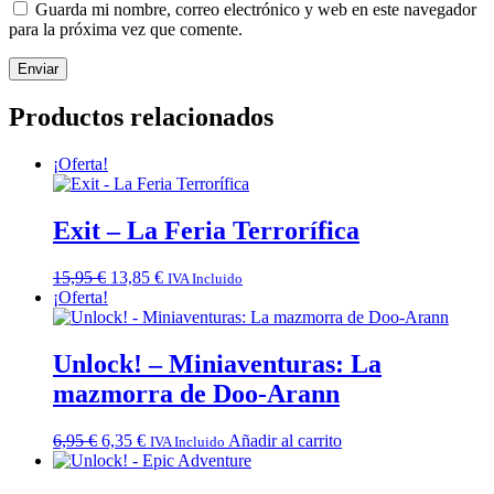
Guarda mi nombre, correo electrónico y web en este navegador
para la próxima vez que comente.
Productos relacionados
¡Oferta!
Exit – La Feria Terrorífica
El
El
15,95
€
13,85
€
IVA Incluido
precio
precio
¡Oferta!
original
actual
era:
es:
15,95 €.
13,85 €.
Unlock! – Miniaventuras: La
mazmorra de Doo-Arann
El
El
6,95
€
6,35
€
Añadir al carrito
IVA Incluido
precio
precio
original
actual