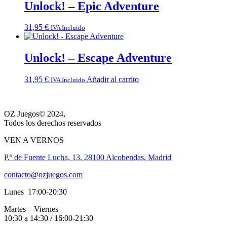
era:
es:
Unlock! – Epic Adventure
6,95 €.
6,35 €.
31,95
€
IVA Incluido
Unlock! – Escape Adventure
31,95
€
Añadir al carrito
IVA Incluido
OZ Juegos© 2024,
Todos los derechos reservados
VEN A VERNOS
P.º de Fuente Lucha, 13, 28100 Alcobendas, Madrid
contacto@ozjuegos.com
Lunes 17:00-20:30
Martes – Viernes
10:30 a 14:30 / 16:00-21:30