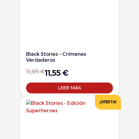
Black Stories – Crímenes
Verdaderos
11,95
€
11,55
€
LEER MÁS
¡OFERTA!