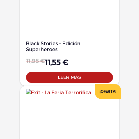
Black Stories – Edición
Superheroes
11,95
€
11,55
€
LEER MÁS
¡OFERTA!