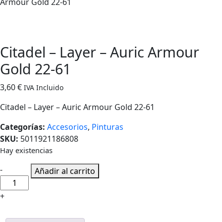
Armour Gold 22-61
Citadel – Layer – Auric Armour
Gold 22-61
3,60
€
IVA Incluido
Citadel – Layer – Auric Armour Gold 22-61
Categorías:
Accesorios
,
Pinturas
SKU:
5011921186808
Hay existencias
Cantidad
-
Añadir al carrito
de
Citadel
+
-
Layer