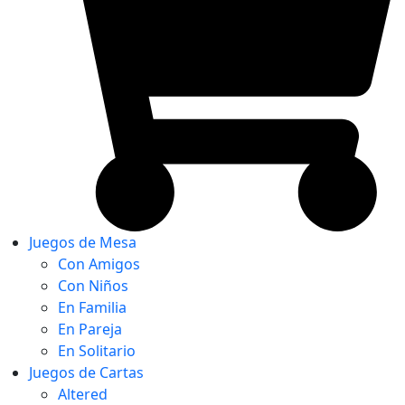
Juegos de Mesa
Con Amigos
Con Niños
En Familia
En Pareja
En Solitario
Juegos de Cartas
Altered