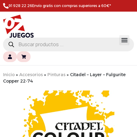
91 928 22 26
Envío gratis con compras superiores a 60€*
Inicio
»
Accesorios
»
Pinturas
»
Citadel – Layer – Fulgurite
Copper 22-74