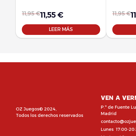
11,95
€
11,95
€
11,55
€
1
LEER MÁS
VEN A VER
P.º de Fuente Lu
OZ Juegos© 2024,
Madrid
Todos los derechos reservados
contacto@ozju
Lunes 17:00-20