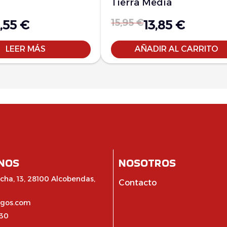
Tierra Media
15,95
€
1,55
€
13,85
€
LEER MÁS
AÑADIR AL CARRITO
NOS
NOSOTROS
cha, 13, 28100 Alcobendas,
Contacto
egos.com
:30