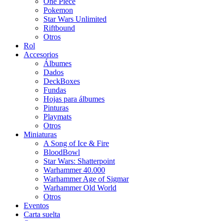
One Piece
Pokemon
Star Wars Unlimited
Riftbound
Otros
Rol
Accesorios
Álbumes
Dados
DeckBoxes
Fundas
Hojas para álbumes
Pinturas
Playmats
Otros
Miniaturas
A Song of Ice & Fire
BloodBowl
Star Wars: Shatterpoint
Warhammer 40.000
Warhammer Age of Sigmar
Warhammer Old World
Otros
Eventos
Carta suelta