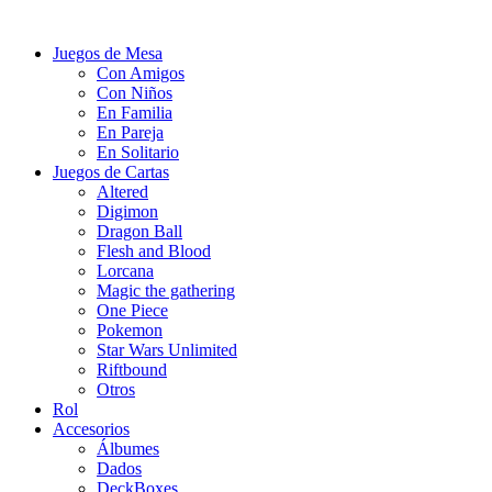
Juegos de Mesa
Con Amigos
Con Niños
En Familia
En Pareja
En Solitario
Juegos de Cartas
Altered
Digimon
Dragon Ball
Flesh and Blood
Lorcana
Magic the gathering
One Piece
Pokemon
Star Wars Unlimited
Riftbound
Otros
Rol
Accesorios
Álbumes
Dados
DeckBoxes