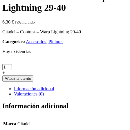
Lightning 29-40
6,30
€
IVA Incluido
Citadel – Contrast – Warp Lightning 29-40
Categorías:
Accesorios
,
Pinturas
Hay existencias
Cantidad
-
de
Citadel
+
-
Añadir al carrito
Contrast
-
Información adicional
Warp
Valoraciones (0)
Lightning
29-
Información adicional
40
Marca
Citadel