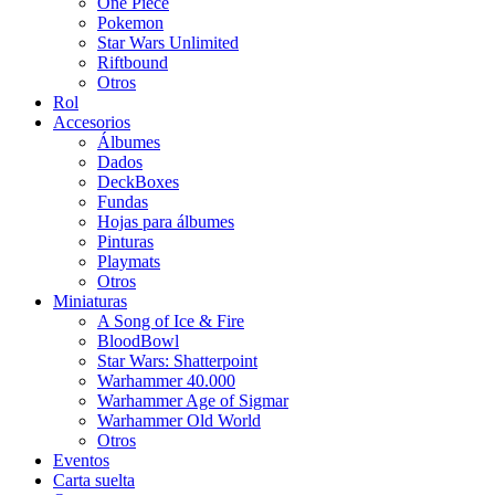
One Piece
Pokemon
Star Wars Unlimited
Riftbound
Otros
Rol
Accesorios
Álbumes
Dados
DeckBoxes
Fundas
Hojas para álbumes
Pinturas
Playmats
Otros
Miniaturas
A Song of Ice & Fire
BloodBowl
Star Wars: Shatterpoint
Warhammer 40.000
Warhammer Age of Sigmar
Warhammer Old World
Otros
Eventos
Carta suelta