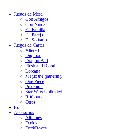
Juegos de Mesa
Con Amigos
Con Niños
En Familia
En Pareja
En Solitario
Juegos de Cartas
Altered
Digimon
Dragon Ball
Flesh and Blood
Lorcana
Magic the gathering
One Piece
Pokemon
Star Wars Unlimited
Riftbound
Otros
Rol
Accesorios
Álbumes
Dados
DeckBoxes