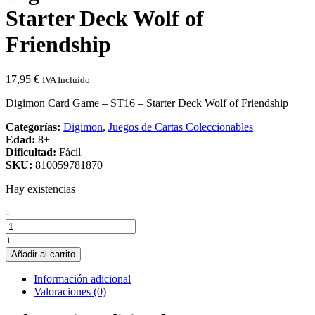
Starter Deck Wolf of
Friendship
17,95
€
IVA Incluido
Digimon Card Game – ST16 – Starter Deck Wolf of Friendship
Categorías:
Digimon
,
Juegos de Cartas Coleccionables
Edad:
8+
Dificultad:
Fácil
SKU:
810059781870
Hay existencias
Cantidad
-
de
Digimon
+
Card
Añadir al carrito
Game
-
Información adicional
ST16
Valoraciones (0)
-
Starter