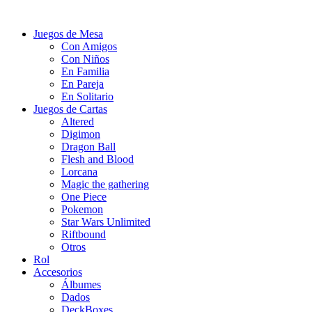
Juegos de Mesa
Con Amigos
Con Niños
En Familia
En Pareja
En Solitario
Juegos de Cartas
Altered
Digimon
Dragon Ball
Flesh and Blood
Lorcana
Magic the gathering
One Piece
Pokemon
Star Wars Unlimited
Riftbound
Otros
Rol
Accesorios
Álbumes
Dados
DeckBoxes