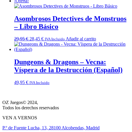
¡Oferta!
Asombrosos Detectives de Monstruos
– Libro Básico
El
El
29,95
€
28,45
€
Añadir al carrito
IVA Incluido
precio
precio
original
actual
era:
es:
29,95 €.
28,45 €.
Dungeons & Dragons – Vecna:
Víspera de la Destrucción (Español)
49,95
€
IVA Incluido
OZ Juegos© 2024,
Todos los derechos reservados
VEN A VERNOS
P.º de Fuente Lucha, 13, 28100 Alcobendas, Madrid