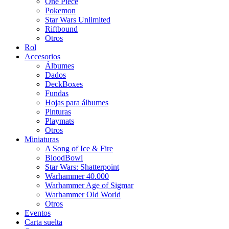
One Piece
Pokemon
Star Wars Unlimited
Riftbound
Otros
Rol
Accesorios
Álbumes
Dados
DeckBoxes
Fundas
Hojas para álbumes
Pinturas
Playmats
Otros
Miniaturas
A Song of Ice & Fire
BloodBowl
Star Wars: Shatterpoint
Warhammer 40.000
Warhammer Age of Sigmar
Warhammer Old World
Otros
Eventos
Carta suelta