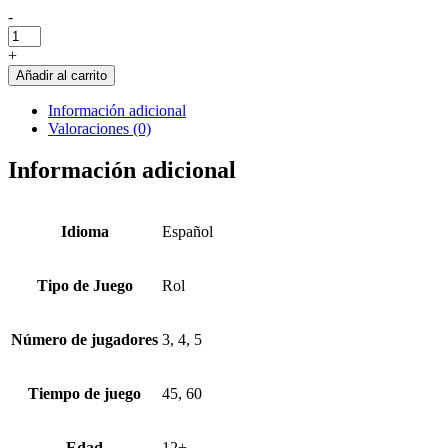
Cantidad
-
de
Dungeons
+
&
Añadir al carrito
Dragons
-
Información adicional
Caja
Valoraciones (0)
de
inicio:
Información adicional
Los
dragones
de
la
Idioma
Español
Isla
de
las
Tipo de Juego
Rol
tempestades
(Español)
Número de jugadores
3, 4, 5
Tiempo de juego
45, 60
Edad
12+