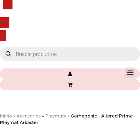
91 928 22 26
Envío gratis con compras superiores a 60€*
Inicio
»
Accesorios
»
Playmats
»
Gamegenic – Altered Prime
Playmat Arkaster