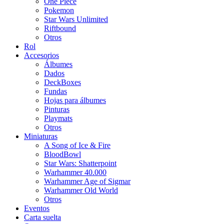
One Piece
Pokemon
Star Wars Unlimited
Riftbound
Otros
Rol
Accesorios
Álbumes
Dados
DeckBoxes
Fundas
Hojas para álbumes
Pinturas
Playmats
Otros
Miniaturas
A Song of Ice & Fire
BloodBowl
Star Wars: Shatterpoint
Warhammer 40.000
Warhammer Age of Sigmar
Warhammer Old World
Otros
Eventos
Carta suelta