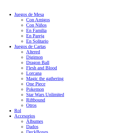
Juegos de Mesa
Con Amigos
Con Niños
En Familia
En Pareja
En Solitario
Juegos de Cartas
Altered
Digimon
Dragon Ball
Flesh and Blood
Lorcana
Magic the gathering
One Piece
Pokemon
Star Wars Unlimited
Riftbound
Otros
Rol
Accesorios
Álbumes
Dados
DeckBoxes