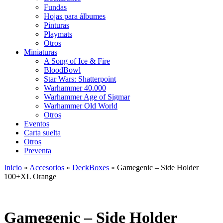
Fundas
Hojas para álbumes
Pinturas
Playmats
Otros
Miniaturas
A Song of Ice & Fire
BloodBowl
Star Wars: Shatterpoint
Warhammer 40.000
Warhammer Age of Sigmar
Warhammer Old World
Otros
Eventos
Carta suelta
Otros
Preventa
Inicio
»
Accesorios
»
DeckBoxes
»
Gamegenic – Side Holder
100+XL Orange
Gamegenic – Side Holder