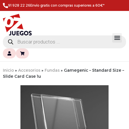
91 928 22 26
Envío gratis con compras superiores a 60€*
Inicio
»
Accesorios
»
Fundas
»
Gamegenic – Standard Size –
Slide Card Case 1u