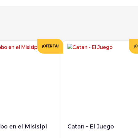
¡OFERTA!
¡O
obo en el Misisipi
Catan – El Juego