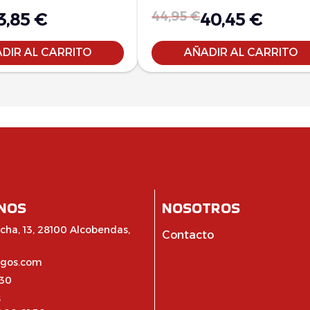
44,95
€
3,85
€
40,45
€
DIR AL CARRITO
AÑADIR AL CARRITO
NOS
NOSOTROS
cha, 13, 28100 Alcobendas,
Contacto
egos.com
:30
s