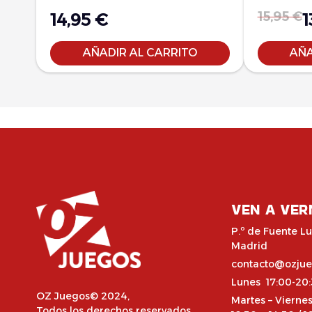
15,95
€
14,95
€
1
AÑADIR AL CARRITO
AÑA
VEN A VER
P.º de Fuente Lu
Madrid
contacto@ozju
Lunes 17:00-20
OZ Juegos© 2024,
Martes – Vierne
Todos los derechos reservados