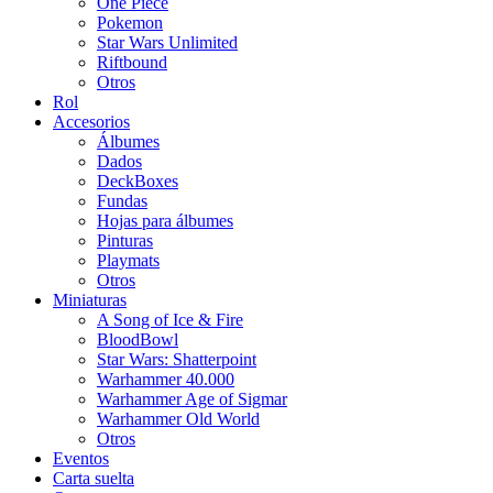
One Piece
Pokemon
Star Wars Unlimited
Riftbound
Otros
Rol
Accesorios
Álbumes
Dados
DeckBoxes
Fundas
Hojas para álbumes
Pinturas
Playmats
Otros
Miniaturas
A Song of Ice & Fire
BloodBowl
Star Wars: Shatterpoint
Warhammer 40.000
Warhammer Age of Sigmar
Warhammer Old World
Otros
Eventos
Carta suelta