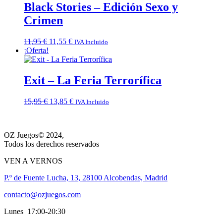
15,95 €.
13,85 €.
Black Stories – Edición Sexo y
Crimen
El
El
11,95
€
11,55
€
IVA Incluido
precio
precio
¡Oferta!
original
actual
era:
es:
11,95 €.
11,55 €.
Exit – La Feria Terrorífica
El
El
15,95
€
13,85
€
IVA Incluido
precio
precio
original
actual
era:
es:
OZ Juegos© 2024,
15,95 €.
13,85 €.
Todos los derechos reservados
VEN A VERNOS
P.º de Fuente Lucha, 13, 28100 Alcobendas, Madrid
contacto@ozjuegos.com
Lunes 17:00-20:30