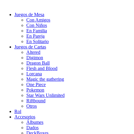
Juegos de Mesa
Con Amigos
Con Niños
En Familia
En Pareja
En Solitario
Juegos de Cartas
Altered
Digimon
Dragon Ball
Flesh and Blood
Lorcana
Magic the gathering
One Piece
Pokemon
Star Wars Unlimited
Riftbound
Otros
Rol
Accesorios
Álbumes
Dados
DeckBoxes