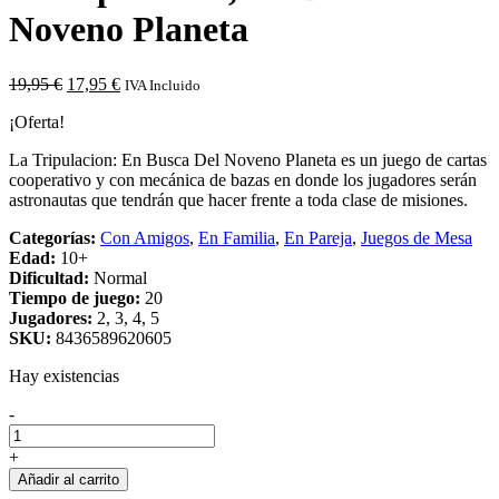
Noveno Planeta
El
El
19,95
€
17,95
€
IVA Incluido
precio
precio
¡Oferta!
original
actual
era:
es:
La Tripulacion: En Busca Del Noveno Planeta es un juego de cartas
19,95 €.
17,95 €.
cooperativo y con mecánica de bazas en donde los jugadores serán
astronautas que tendrán que hacer frente a toda clase de misiones.
Categorías:
Con Amigos
,
En Familia
,
En Pareja
,
Juegos de Mesa
Edad:
10+
Dificultad:
Normal
Tiempo de juego:
20
Jugadores:
2, 3, 4, 5
SKU:
8436589620605
Hay existencias
Cantidad
-
de
La
+
tripulación,
Añadir al carrito
En