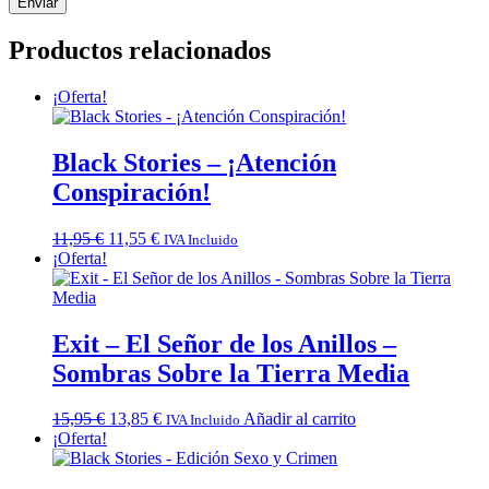
Productos relacionados
¡Oferta!
Black Stories – ¡Atención
Conspiración!
El
El
11,95
€
11,55
€
IVA Incluido
precio
precio
¡Oferta!
original
actual
era:
es:
11,95 €.
11,55 €.
Exit – El Señor de los Anillos –
Sombras Sobre la Tierra Media
El
El
15,95
€
13,85
€
Añadir al carrito
IVA Incluido
precio
precio
¡Oferta!
original
actual
era:
es: