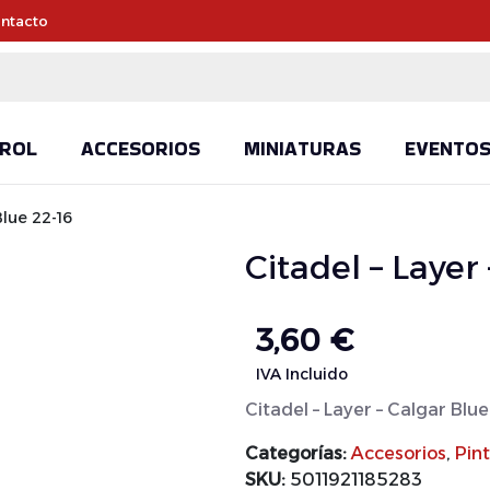
ntacto
ROL
ACCESORIOS
MINIATURAS
EVENTO
Blue 22-16
Citadel – Layer
3,60
€
IVA Incluido
Citadel – Layer – Calgar Blue
Categorías:
Accesorios
,
Pin
SKU:
5011921185283