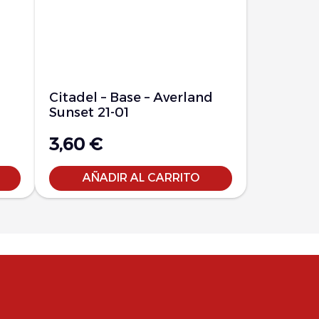
Citadel – Base – Averland
Sunset 21-01
3,60
€
AÑADIR AL CARRITO