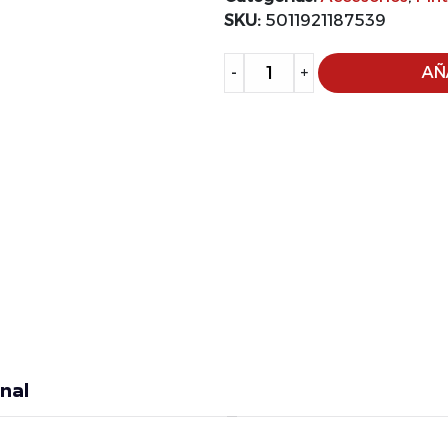
SKU:
5011921187539
Alternative:
-
+
AÑ
nal