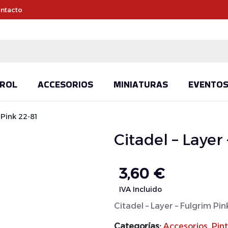
ntacto
ROL
ACCESORIOS
MINIATURAS
EVENTO
 Pink 22-81
Citadel – Layer
3,60
€
IVA Incluido
Citadel – Layer – Fulgrim Pin
Categorías:
Accesorios
,
Pin