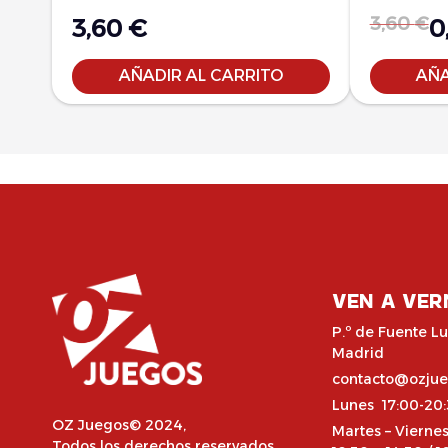
3,60
€
3,60
€
0
AÑADIR AL CARRITO
AÑA
VEN A VER
P.º de Fuente Lu
Madrid
contacto@ozju
Lunes 17:00-20
OZ Juegos© 2024,
Martes – Vierne
Todos los derechos reservados