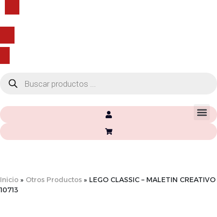
91 928 22 26
Envío gratis con compras superiores a 60€*
Inicio
»
Otros Productos
»
LEGO CLASSIC – MALETIN CREATIVO
10713