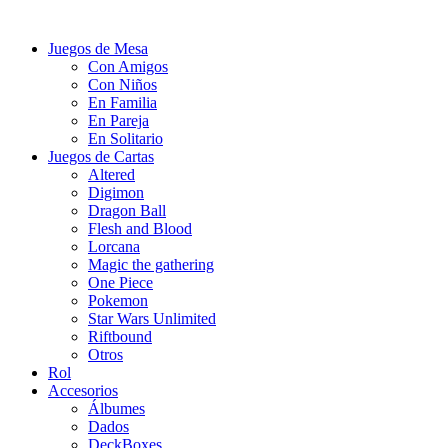
Juegos de Mesa
Con Amigos
Con Niños
En Familia
En Pareja
En Solitario
Juegos de Cartas
Altered
Digimon
Dragon Ball
Flesh and Blood
Lorcana
Magic the gathering
One Piece
Pokemon
Star Wars Unlimited
Riftbound
Otros
Rol
Accesorios
Álbumes
Dados
DeckBoxes