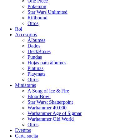
One Piece
Pokemon
Star Wars Unlimited
Riftbound
Otros
Rol
Accesorios
Álbumes
Dados
DeckBoxes
Fundas
Hojas para álbumes
Pinturas
Playmats
Otros
Miniaturas
A Song of Ice & Fire
BloodBowl
Star Wars: Shatterpoint
Warhammer 40.000
Warhammer Age of Sigmar
Warhammer Old World
Otros
Eventos
Carta suelta