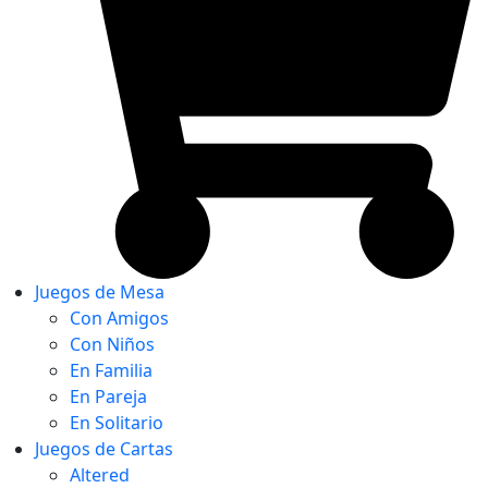
Juegos de Mesa
Con Amigos
Con Niños
En Familia
En Pareja
En Solitario
Juegos de Cartas
Altered