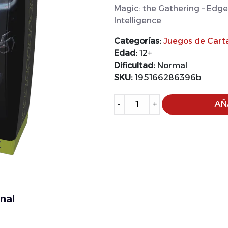
Magic: the Gathering – Edg
Intelligence
Categorías:
Juegos de Cart
Edad:
12+
Dificultad:
Normal
SKU:
195166286396b
Alternative:
-
+
AÑ
nal