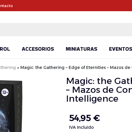
ntacto
ROL
ACCESORIOS
MINIATURAS
EVENTO
athering
»
Magic: the Gathering – Edge of Eternities – Mazos d
Magic: the Gath
– Mazos de Co
Intelligence
54,95
€
IVA Incluido