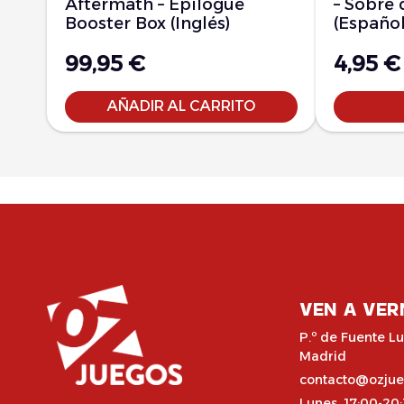
Aftermath – Epilogue
– Sobre 
Booster Box (Inglés)
(Español
99,95
€
4,95
€
AÑADIR AL CARRITO
VEN A VER
P.º de Fuente Lu
Madrid
contacto@ozju
Lunes 17:00-20