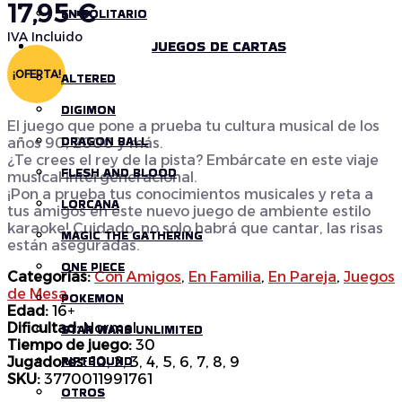
precio
17,95
€
EN SOLITARIO
EN SOLITARIO
original
era:
El
IVA Incluido
JUEGOS DE CARTAS
JUEGOS DE CARTAS
19,95 €.
precio
actual
¡OFERTA!
ALTERED
ALTERED
es:
17,95 €.
DIGIMON
DIGIMON
El juego que pone a prueba tu cultura musical de los
DRAGON BALL
DRAGON BALL
años 90, 2000 y más.
¿Te crees el rey de la pista? Embárcate en este viaje
FLESH AND BLOOD
FLESH AND BLOOD
musical intergeneracional.
¡Pon a prueba tus conocimientos musicales y reta a
LORCANA
LORCANA
tus amigos en este nuevo juego de ambiente estilo
karaoke! Cuidado, no solo habrá que cantar, las risas
MAGIC THE GATHERING
MAGIC THE GATHERING
están aseguradas.
ONE PIECE
ONE PIECE
Categorías:
Con Amigos
,
En Familia
,
En Pareja
,
Juegos
de Mesa
POKEMON
POKEMON
Edad:
16+
Dificultad:
Normal
STAR WARS UNLIMITED
STAR WARS UNLIMITED
Tiempo de juego:
30
RIFTBOUND
RIFTBOUND
Jugadores:
10, 2, 3, 4, 5, 6, 7, 8, 9
SKU:
3770011991761
OTROS
OTROS