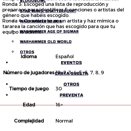
BLOODBOWL
BLOODBOWL
Ronda 3: Escoged una lista de reproducción y
preparaos para identificar 5 canciones o artistas del
STAR WARS: SHATTERPOINT
STAR WARS: SHATTERPOINT
género que habéis escogido.
Ronda 4: Conviértete en un artista y haz mímica o
WARHAMMER 40.000
WARHAMMER 40.000
tararea la canción que has escogido para que tu
WARHAMMER AGE OF SIGMAR
WARHAMMER AGE OF SIGMAR
equipo la adivine.
WARHAMMER OLD WORLD
WARHAMMER OLD WORLD
OTROS
OTROS
Idioma
Español
EVENTOS
EVENTOS
Número de jugadores
CARTA SUELTA
CARTA SUELTA
10, 2, 3, 4, 5, 6, 7, 8, 9
OTROS
OTROS
Tiempo de juego
30
PREVENTA
PREVENTA
Edad
16+
Complejidad
Normal