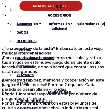
Cantidad
-
ROL
ROL
AÑADIR AL CARRITO
de
Play
+
ACCESORIOS
ACCESORIOS
Hit:
El
Descripción
Información
Valoraciones (0)
ÁLBUMES
ÁLBUMES
Viaje
adicional
Musical
DADOS
DADOS
DECKBOXES
DECKBOXES
¿Te crees el rey de la pista? Embárcate en este viaje
FUNDAS
FUNDAS
musical intergeneracional.
¡Pon a prueba tus conocimientos musicales y reta a
HOJAS PARA ÁLBUMES
HOJAS PARA ÁLBUMES
tus amigos en este nuevo juego de ambiente estilo
PINTURAS
PINTURAS
karaoke! Cuidado, no solo habrá que cantar, las risas
están aseguradas.
PLAYMATS
PLAYMATS
¡Demostrad rapidez, memoria y cooperación en este
OTROS
OTROS
juego de estilo musical! Formad 2 equipos. Cada
partida se desarrolla en 4 rondas.
MINIATURAS
MINIATURAS
Ronda 1: Intentad responder el mayor número de
preguntas en 1 minuto.
A SONG OF ICE & FIRE
A SONG OF ICE & FIRE
Ronda 2: Ponte a prueba con estas preguntas de
cultura y datos random sobre la industria musical.