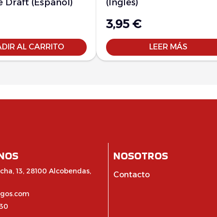
 Draft (Español)
(Inglés)
3,95
€
DIR AL CARRITO
LEER MÁS
NOS
NOSOTROS
cha, 13, 28100 Alcobendas,
Contacto
egos.com
:30