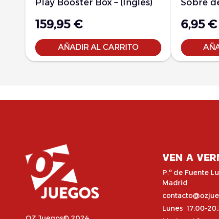
Play Booster Box – (Inglés)
Sobre de
159,95
€
6,95
€
AÑADIR AL CARRITO
AÑA
VEN A VER
P.º de Fuente Lu
Madrid
contacto@ozju
Lunes 17:00-20
OZ Juegos© 2024,