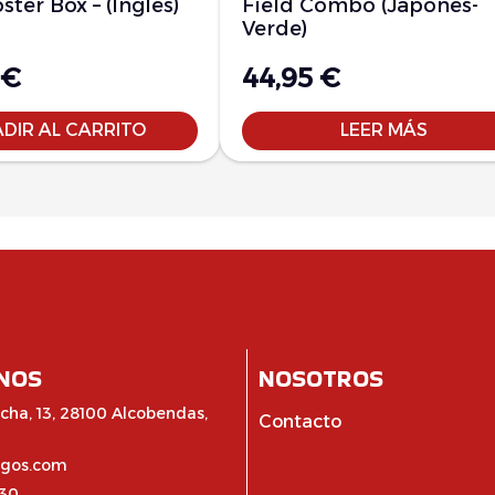
ster Box – (Inglés)
Field Combo (Japonés-
Verde)
€
44,95
€
DIR AL CARRITO
LEER MÁS
NOS
NOSOTROS
cha, 13, 28100 Alcobendas,
Contacto
egos.com
:30