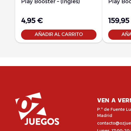
Play Booster – (Inglés)
Play Boo
4,95
€
159,95
AÑADIR AL CARRITO
AÑA
VEN A VER
P.º de Fuente Lu
Madrid
contacto@ozju
Lunes 17:00-20