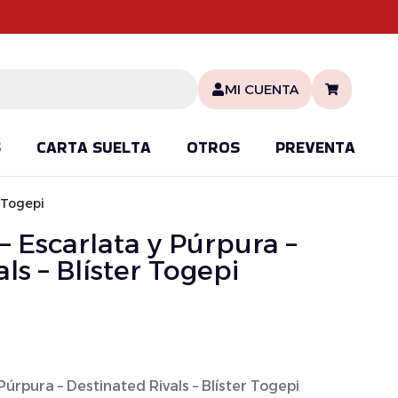
MI CUENTA
S
CARTA SUELTA
OTROS
PREVENTA
 Togepi
Escarlata y Púrpura –
ls – Blíster Togepi
úrpura – Destinated Rivals – Blíster Togepi