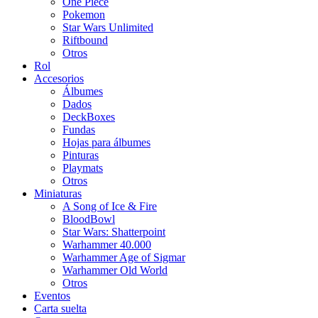
One Piece
Pokemon
Star Wars Unlimited
Riftbound
Otros
Rol
Accesorios
Álbumes
Dados
DeckBoxes
Fundas
Hojas para álbumes
Pinturas
Playmats
Otros
Miniaturas
A Song of Ice & Fire
BloodBowl
Star Wars: Shatterpoint
Warhammer 40.000
Warhammer Age of Sigmar
Warhammer Old World
Otros
Eventos
Carta suelta