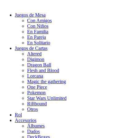
Juegos de Mesa
Con Amigos
Con Niños
En Familia
En Pareja
En Solitario
Juegos de Cartas
Altered
Digimon
Dragon Ball
Flesh and Blood
Lorcana
Magic the gathering
One Piece
Pokemon
Star Wars Unlimited
Riftbound
Otros
Rol
Accesorios
Álbumes
Dados
DeckBoxes