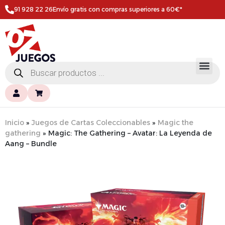
91 928 22 26
Envío gratis con compras superiores a 60€*
Inicio
»
Juegos de Cartas Coleccionables
»
Magic the
gathering
»
Magic: The Gathering – Avatar: La Leyenda de
Aang – Bundle