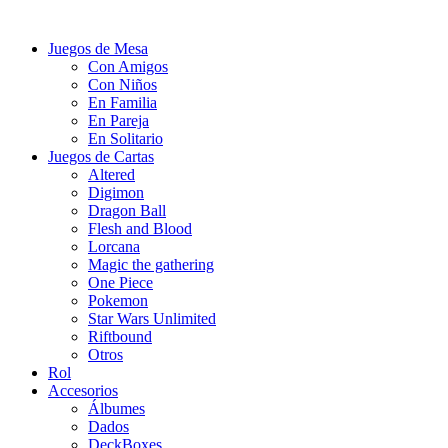
Juegos de Mesa
Con Amigos
Con Niños
En Familia
En Pareja
En Solitario
Juegos de Cartas
Altered
Digimon
Dragon Ball
Flesh and Blood
Lorcana
Magic the gathering
One Piece
Pokemon
Star Wars Unlimited
Riftbound
Otros
Rol
Accesorios
Álbumes
Dados
DeckBoxes