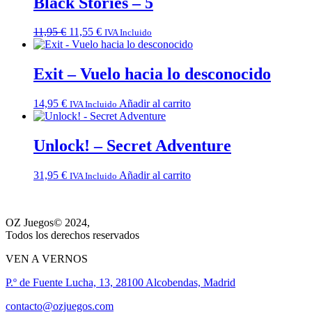
Black Stories – 5
El
El
11,95
€
11,55
€
IVA Incluido
precio
precio
original
actual
era:
es:
Exit – Vuelo hacia lo desconocido
11,95 €.
11,55 €.
14,95
€
Añadir al carrito
IVA Incluido
Unlock! – Secret Adventure
31,95
€
Añadir al carrito
IVA Incluido
OZ Juegos© 2024,
Todos los derechos reservados
VEN A VERNOS
P.º de Fuente Lucha, 13, 28100 Alcobendas, Madrid
contacto@ozjuegos.com