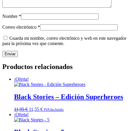
Nombre
*
Correo electrónico
*
Guarda mi nombre, correo electrónico y web en este navegador
para la próxima vez que comente.
Productos relacionados
¡Oferta!
Black Stories – Edición Superheroes
El
El
11,95
€
11,55
€
IVA Incluido
precio
precio
¡Oferta!
original
actual
era:
es:
11,95 €.
11,55 €.