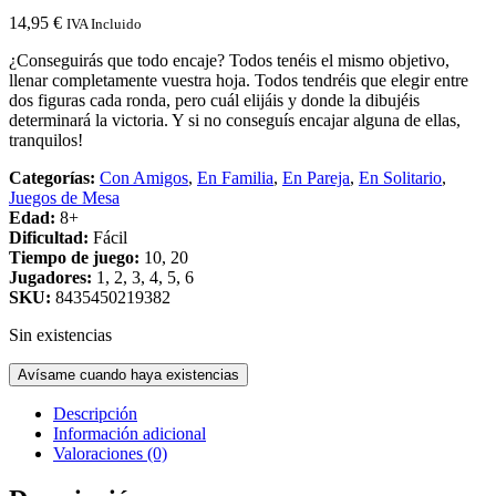
14,95
€
IVA Incluido
¿Conseguirás que todo encaje? Todos tenéis el mismo objetivo,
llenar completamente vuestra hoja. Todos tendréis que elegir entre
dos figuras cada ronda, pero cuál elijáis y donde la dibujéis
determinará la victoria. Y si no conseguís encajar alguna de ellas,
tranquilos!
Categorías:
Con Amigos
,
En Familia
,
En Pareja
,
En Solitario
,
Juegos de Mesa
Edad:
8+
Dificultad:
Fácil
Tiempo de juego:
10, 20
Jugadores:
1, 2, 3, 4, 5, 6
SKU:
8435450219382
Sin existencias
Avísame cuando haya existencias
Descripción
Información adicional
Valoraciones (0)