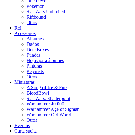
One Piece
Pokemon
Star Wars Unlimited
Riftbound
Otros
Rol
Accesorios
Álbumes
Dados
DeckBoxes
Fundas
Hojas para álbumes
Pinturas
Playmats
Otros
Miniaturas
A Song of Ice & Fire
BloodBowl
Star Wars: Shatterpoint
Warhammer 40.000
Warhammer Age of Sigmar
Warhammer Old World
Otros
Eventos
Carta suelta