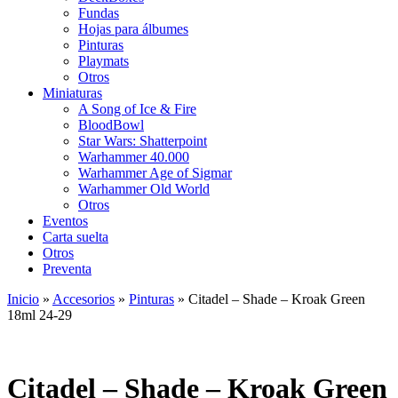
Fundas
Hojas para álbumes
Pinturas
Playmats
Otros
Miniaturas
A Song of Ice & Fire
BloodBowl
Star Wars: Shatterpoint
Warhammer 40.000
Warhammer Age of Sigmar
Warhammer Old World
Otros
Eventos
Carta suelta
Otros
Preventa
Inicio
»
Accesorios
»
Pinturas
»
Citadel – Shade – Kroak Green
18ml 24-29
Citadel – Shade – Kroak Green