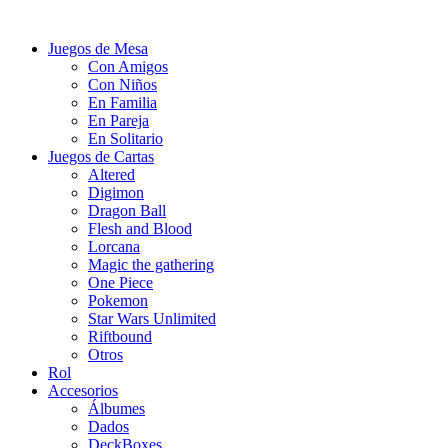
Juegos de Mesa
Con Amigos
Con Niños
En Familia
En Pareja
En Solitario
Juegos de Cartas
Altered
Digimon
Dragon Ball
Flesh and Blood
Lorcana
Magic the gathering
One Piece
Pokemon
Star Wars Unlimited
Riftbound
Otros
Rol
Accesorios
Álbumes
Dados
DeckBoxes