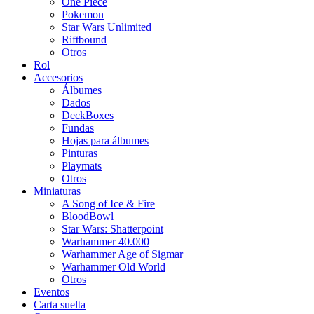
One Piece
Pokemon
Star Wars Unlimited
Riftbound
Otros
Rol
Accesorios
Álbumes
Dados
DeckBoxes
Fundas
Hojas para álbumes
Pinturas
Playmats
Otros
Miniaturas
A Song of Ice & Fire
BloodBowl
Star Wars: Shatterpoint
Warhammer 40.000
Warhammer Age of Sigmar
Warhammer Old World
Otros
Eventos
Carta suelta