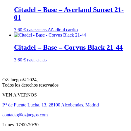
original
actual
era:
es:
Citadel – Base – Averland Sunset 21-
3,60 €.
0,00 €.
01
3,60
€
Añadir al carrito
IVA Incluido
Citadel – Base – Corvus Black 21-44
3,60
€
IVA Incluido
OZ Juegos© 2024,
Todos los derechos reservados
VEN A VERNOS
P.º de Fuente Lucha, 13, 28100 Alcobendas, Madrid
contacto@ozjuegos.com
Lunes 17:00-20:30