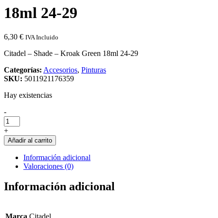
18ml 24-29
6,30
€
IVA Incluido
Citadel – Shade – Kroak Green 18ml 24-29
Categorías:
Accesorios
,
Pinturas
SKU:
5011921176359
Hay existencias
Cantidad
-
de
Citadel
+
-
Añadir al carrito
Shade
-
Información adicional
Kroak
Valoraciones (0)
Green
18ml
Información adicional
24-
29
Marca
Citadel