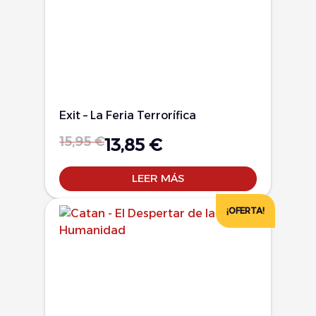
Exit – La Feria Terrorífica
15,95
€
13,85
€
LEER MÁS
¡OFERTA!