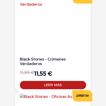
Black Stories – Crímenes
Verdaderos
11,95
€
11,55
€
LEER MÁS
¡OFERTA!