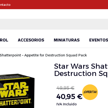
ntacto
ROL
ACCESORIOS
MINIATURAS
EVENTO
Shatterpoint – Appetite for Destruction Squad Pack
Star Wars Shat
Destruction S
49,95
€
¡OFERTA!
40,95
€
IVA Incluido