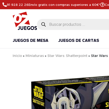
91 928 22 26
Envío gratis con compras superiores a 60€*
Co
JUEGOS DE MESA
JUEGOS DE CARTAS
Inicio
»
Miniaturas
»
Star Wars: Shatterpoint
»
Star Wars 