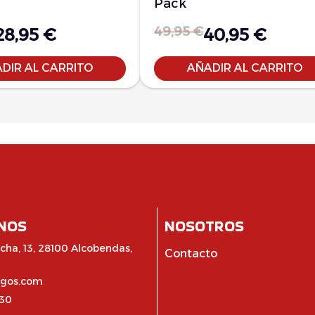
Pack
49,95
€
28,95
€
40,95
€
DIR AL CARRITO
AÑADIR AL CARRITO
NOS
NOSOTROS
cha, 13, 28100 Alcobendas,
Contacto
egos.com
:30