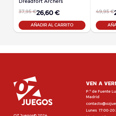
Dreadfort Archers
37,95
€
49,95
€
26,60
€
AÑADIR AL CARRITO
AÑA
VEN A VER
P.º de Fuente Lu
Madrid
contacto@ozju
Lunes 17:00-20
OZ Juegos© 2024,