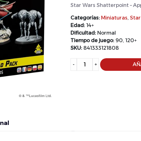
Star Wars Shatterpoint – Ap
Categorías:
Miniaturas
,
Star
Edad:
14+
Dificultad:
Normal
Tiempo de juego:
90, 120+
SKU:
841333121808
Alternative:
-
+
AÑ
nal