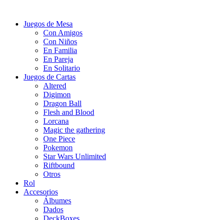
Juegos de Mesa
Con Amigos
Con Niños
En Familia
En Pareja
En Solitario
Juegos de Cartas
Altered
Digimon
Dragon Ball
Flesh and Blood
Lorcana
Magic the gathering
One Piece
Pokemon
Star Wars Unlimited
Riftbound
Otros
Rol
Accesorios
Álbumes
Dados
DeckBoxes