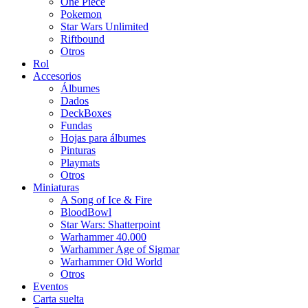
One Piece
Pokemon
Star Wars Unlimited
Riftbound
Otros
Rol
Accesorios
Álbumes
Dados
DeckBoxes
Fundas
Hojas para álbumes
Pinturas
Playmats
Otros
Miniaturas
A Song of Ice & Fire
BloodBowl
Star Wars: Shatterpoint
Warhammer 40.000
Warhammer Age of Sigmar
Warhammer Old World
Otros
Eventos
Carta suelta