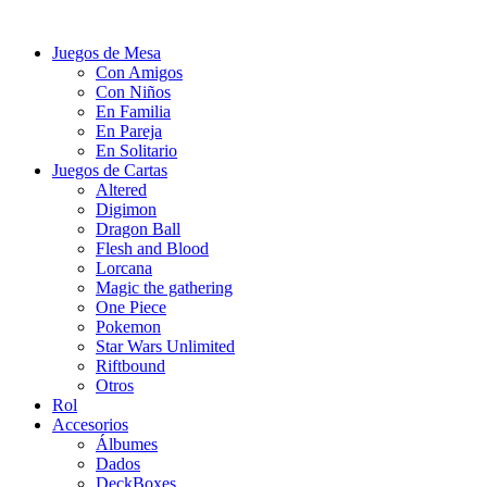
Juegos de Mesa
Con Amigos
Con Niños
En Familia
En Pareja
En Solitario
Juegos de Cartas
Altered
Digimon
Dragon Ball
Flesh and Blood
Lorcana
Magic the gathering
One Piece
Pokemon
Star Wars Unlimited
Riftbound
Otros
Rol
Accesorios
Álbumes
Dados
DeckBoxes