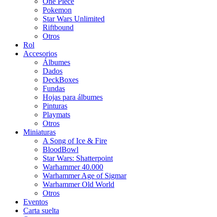
One Piece
Pokemon
Star Wars Unlimited
Riftbound
Otros
Rol
Accesorios
Álbumes
Dados
DeckBoxes
Fundas
Hojas para álbumes
Pinturas
Playmats
Otros
Miniaturas
A Song of Ice & Fire
BloodBowl
Star Wars: Shatterpoint
Warhammer 40.000
Warhammer Age of Sigmar
Warhammer Old World
Otros
Eventos
Carta suelta