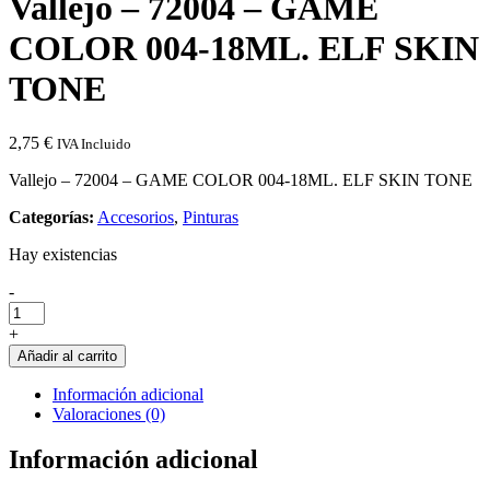
Vallejo – 72004 – GAME
COLOR 004-18ML. ELF SKIN
TONE
2,75
€
IVA Incluido
Vallejo – 72004 – GAME COLOR 004-18ML. ELF SKIN TONE
Categorías:
Accesorios
,
Pinturas
Hay existencias
Cantidad
-
de
Vallejo
+
-
Añadir al carrito
72004
-
Información adicional
GAME
Valoraciones (0)
COLOR
004-
Información adicional
18ML.
ELF