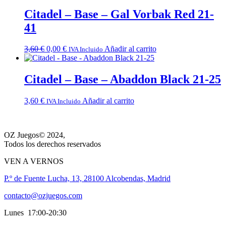
Citadel – Base – Gal Vorbak Red 21-
41
El
El
3,60
€
0,00
€
Añadir al carrito
IVA Incluido
precio
precio
original
actual
era:
es:
Citadel – Base – Abaddon Black 21-25
3,60 €.
0,00 €.
3,60
€
Añadir al carrito
IVA Incluido
OZ Juegos© 2024,
Todos los derechos reservados
VEN A VERNOS
P.º de Fuente Lucha, 13, 28100 Alcobendas, Madrid
contacto@ozjuegos.com
Lunes 17:00-20:30