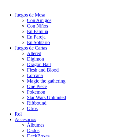
Juegos de Mesa
Con Amigos
Con Niños
En Familia
En Pareja
En Solitario
Juegos de Cartas
Altered
Digimon
Dragon Ball
Flesh and Blood
Lorcana
Magic the gathering
One Piece
Pokemon
Star Wars Unlimited
Riftbound
Otros
Rol
Accesorios
Álbumes
Dados
DeckBoxes