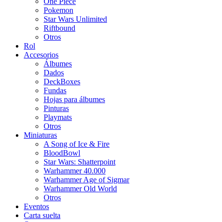
One Piece
Pokemon
Star Wars Unlimited
Riftbound
Otros
Rol
Accesorios
Álbumes
Dados
DeckBoxes
Fundas
Hojas para álbumes
Pinturas
Playmats
Otros
Miniaturas
A Song of Ice & Fire
BloodBowl
Star Wars: Shatterpoint
Warhammer 40.000
Warhammer Age of Sigmar
Warhammer Old World
Otros
Eventos
Carta suelta