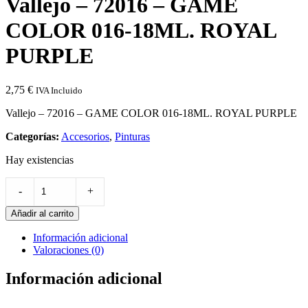
Vallejo – 72016 – GAME
COLOR 016-18ML. ROYAL
PURPLE
2,75
€
IVA Incluido
Vallejo – 72016 – GAME COLOR 016-18ML. ROYAL PURPLE
Categorías:
Accesorios
,
Pinturas
Hay existencias
Cantidad
-
+
de
Vallejo
Añadir al carrito
-
72016
Información adicional
-
Valoraciones (0)
GAME
COLOR
Información adicional
016-
18ML.
ROYAL