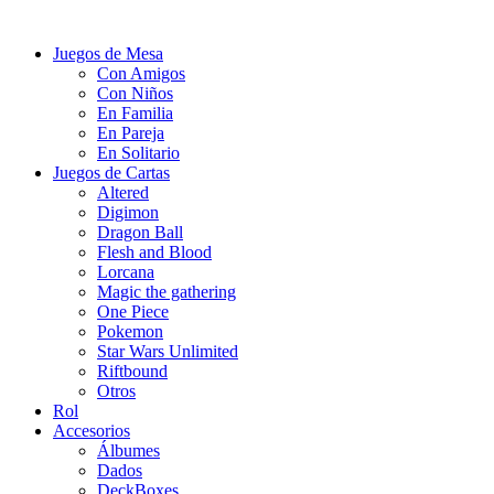
Juegos de Mesa
Con Amigos
Con Niños
En Familia
En Pareja
En Solitario
Juegos de Cartas
Altered
Digimon
Dragon Ball
Flesh and Blood
Lorcana
Magic the gathering
One Piece
Pokemon
Star Wars Unlimited
Riftbound
Otros
Rol
Accesorios
Álbumes
Dados
DeckBoxes