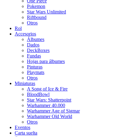
One Piece
Pokemon
Star Wars Unlimited
Riftbound
Otros
Rol
Accesorios
Álbumes
Dados
DeckBoxes
Fundas
Hojas para álbumes
Pinturas
Playmats
Otros
Miniaturas
A Song of Ice & Fire
BloodBowl
Star Wars: Shatterpoint
Warhammer 40.000
Warhammer Age of Sigmar
Warhammer Old World
Otros
Eventos
Carta suelta