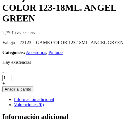
COLOR 123-18ML. ANGEL
GREEN
2,75
€
IVA Incluido
Vallejo – 72123 – GAME COLOR 123-18ML. ANGEL GREEN
Categorías:
Accesorios
,
Pinturas
Hay existencias
Cantidad
-
de
Vallejo
+
-
Añadir al carrito
72123
-
Información adicional
GAME
Valoraciones (0)
COLOR
123-
Información adicional
18ML.
ANGEL
GREEN