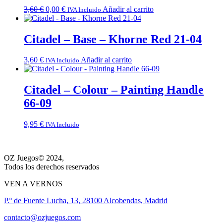
El
El
3,60
€
0,00
€
Añadir al carrito
IVA Incluido
precio
precio
original
actual
era:
es:
Citadel – Base – Khorne Red 21-04
3,60 €.
0,00 €.
3,60
€
Añadir al carrito
IVA Incluido
Citadel – Colour – Painting Handle
66-09
9,95
€
IVA Incluido
OZ Juegos© 2024,
Todos los derechos reservados
VEN A VERNOS
P.º de Fuente Lucha, 13, 28100 Alcobendas, Madrid
contacto@ozjuegos.com