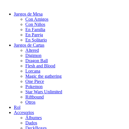
Juegos de Mesa
Con Amigos
Con Niños
En Familia
En Pareja
En Solitario
Juegos de Cartas
Altered
Digimon
Dragon Ball
Flesh and Blood
Lorcana
Magic the gathering
One Piece
Pokemon
Star Wars Unlimited
Riftbound
Otros
Rol
Accesorios
Álbumes
Dados
DeckBoxes