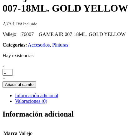
007-18ML. GOLD YELLOW
2,75
€
IVA Incluido
Vallejo – 76007 – GAME AIR 007-18ML. GOLD YELLOW
Categorías:
Accesorios
,
Pinturas
Hay existencias
Cantidad
-
de
Vallejo
+
-
Añadir al carrito
76007
-
Información adicional
GAME
Valoraciones (0)
AIR
007-
Información adicional
18ML.
GOLD
YELLOW
Marca
Vallejo