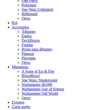
One Piece
Pokemon
Star Wars Unlimited
Riftbound
Otros
Rol
Accesorios
Álbumes
Dados
DeckBoxes
Fundas
Hojas para álbumes
Pinturas
Playmats
Otros
Miniaturas
A Song of Ice & Fire
BloodBowl
Star Wars: Shatterpoint
Warhammer 40.000
Warhammer Age of Sigmar
Warhammer Old World
Otros
Eventos
Carta suelta