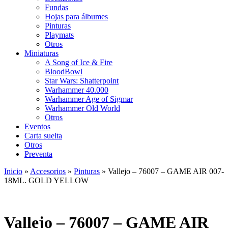
Fundas
Hojas para álbumes
Pinturas
Playmats
Otros
Miniaturas
A Song of Ice & Fire
BloodBowl
Star Wars: Shatterpoint
Warhammer 40.000
Warhammer Age of Sigmar
Warhammer Old World
Otros
Eventos
Carta suelta
Otros
Preventa
Inicio
»
Accesorios
»
Pinturas
»
Vallejo – 76007 – GAME AIR 007-
18ML. GOLD YELLOW
Vallejo – 76007 – GAME AIR