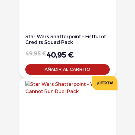
Star Wars Shatterpoint – Fistful of
Credits Squad Pack
49,95
€
40,95
€
AÑADIR AL CARRITO
¡OFERTA!