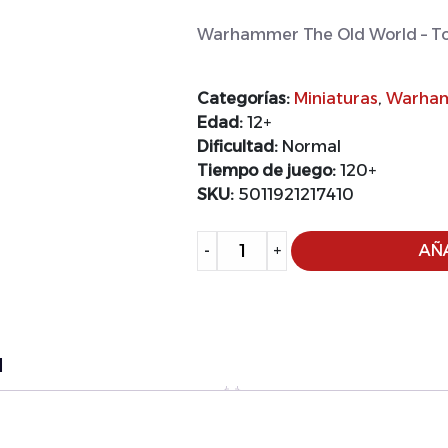
Warhammer The Old World – To
Categorías:
Miniaturas
,
Warham
Edad:
12+
Dificultad:
Normal
Tiempo de juego:
120+
SKU:
5011921217410
Alternative:
-
+
AÑA
l