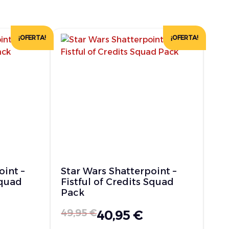
¡OFERTA!
¡OFERTA!
oint –
Star Wars Shatterpoint –
Squad
Fistful of Credits Squad
Pack
49,95
€
40,95
€