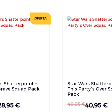
¡OFERTA!
s Shatterpoint –
Star Wars Shatterp
Brave Squad Pack
This Party´s Over 
Pack
49,95
€
28,95
€
40,95
€