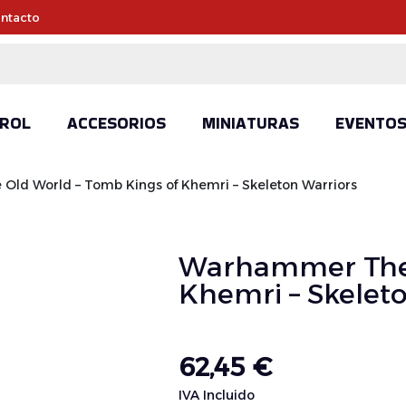
ntacto
ROL
ACCESORIOS
MINIATURAS
EVENTO
ld World – Tomb Kings of Khemri – Skeleton Warriors
Warhammer The 
Khemri – Skelet
62,45
€
IVA Incluido