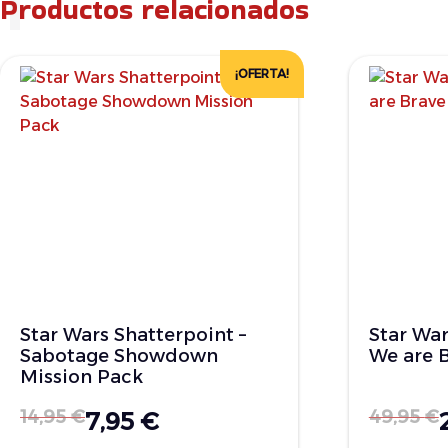
Productos relacionados
¡OFERTA!
Star Wars Shatterpoint –
Star War
Sabotage Showdown
We are 
Mission Pack
14,95
€
49,95
€
7,95
€