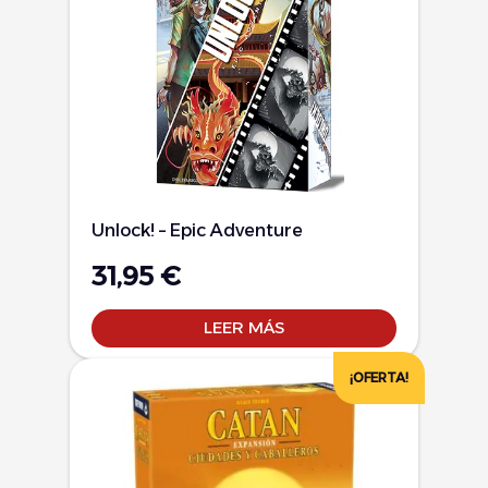
Unlock! – Epic Adventure
31,95
€
LEER MÁS
¡OFERTA!