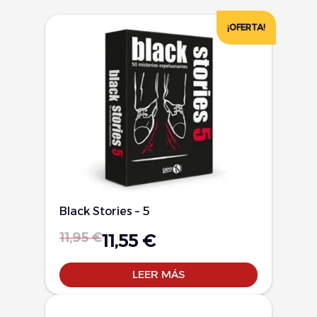
¡OFERTA!
Black Stories – 5
11,95
€
11,55
€
LEER MÁS