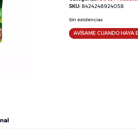
SKU:
8424248924058
Sin existencias
AVÍSAME CUANDO HAYA E
nal