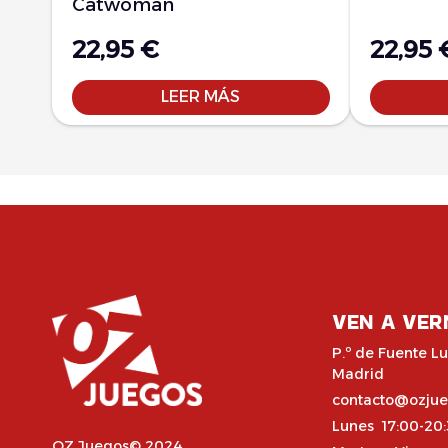
Catwoman
22,95
€
22,95
LEER MÁS
VEN A VER
P.º de Fuente Lu
Madrid
contacto@ozju
Lunes 17:00-20
OZ Juegos© 2024,