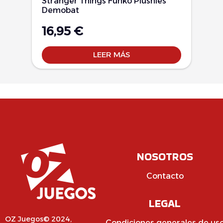
Stranger Things Funko Plushies
Demobat
16,95
€
LEER MÁS
NOSOTROS
Contacto
LEGAL
OZ Juegos© 2024,
Condiciones generales de us