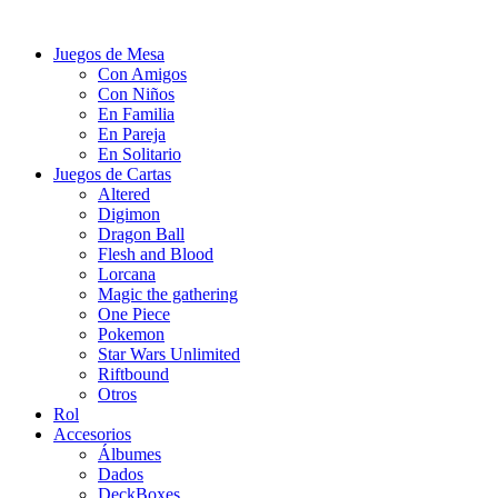
Juegos de Mesa
Con Amigos
Con Niños
En Familia
En Pareja
En Solitario
Juegos de Cartas
Altered
Digimon
Dragon Ball
Flesh and Blood
Lorcana
Magic the gathering
One Piece
Pokemon
Star Wars Unlimited
Riftbound
Otros
Rol
Accesorios
Álbumes
Dados
DeckBoxes