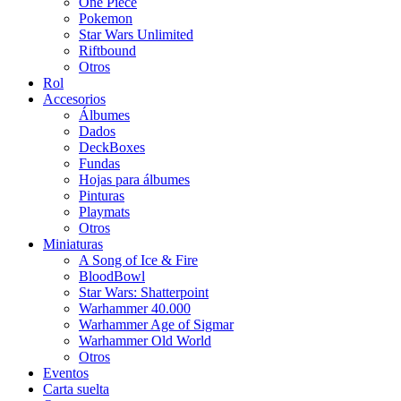
One Piece
Pokemon
Star Wars Unlimited
Riftbound
Otros
Rol
Accesorios
Álbumes
Dados
DeckBoxes
Fundas
Hojas para álbumes
Pinturas
Playmats
Otros
Miniaturas
A Song of Ice & Fire
BloodBowl
Star Wars: Shatterpoint
Warhammer 40.000
Warhammer Age of Sigmar
Warhammer Old World
Otros
Eventos
Carta suelta