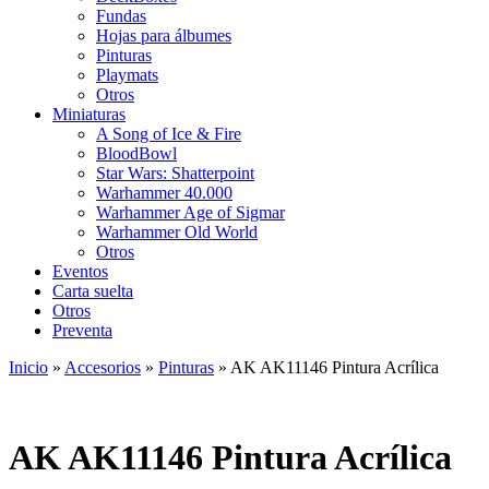
Fundas
Hojas para álbumes
Pinturas
Playmats
Otros
Miniaturas
A Song of Ice & Fire
BloodBowl
Star Wars: Shatterpoint
Warhammer 40.000
Warhammer Age of Sigmar
Warhammer Old World
Otros
Eventos
Carta suelta
Otros
Preventa
Inicio
»
Accesorios
»
Pinturas
»
AK AK11146 Pintura Acrílica
AK AK11146 Pintura Acrílica