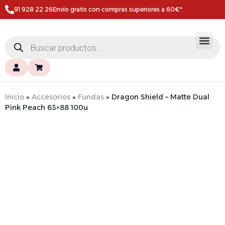
91 928 22 26
Envío gratis con compras superiores a 60€*
Inicio
»
Accesorios
»
Fundas
»
Dragon Shield – Matte Dual
Pink Peach 63×88 100u